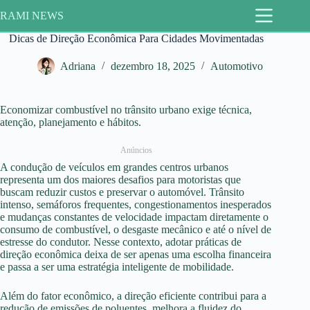
Pular
RAMI NEWS
para
o
Dicas de Direção Econômica Para Cidades Movimentadas
conteúdo
Adriana
dezembro 18, 2025
Automotivo
Economizar combustível no trânsito urbano exige técnica,
atenção, planejamento e hábitos.
Anúncios
A condução de veículos em grandes centros urbanos
representa um dos maiores desafios para motoristas que
buscam reduzir custos e preservar o automóvel. Trânsito
intenso, semáforos frequentes, congestionamentos inesperados
e mudanças constantes de velocidade impactam diretamente o
consumo de combustível, o desgaste mecânico e até o nível de
estresse do condutor. Nesse contexto, adotar práticas de
direção econômica deixa de ser apenas uma escolha financeira
e passa a ser uma estratégia inteligente de mobilidade.
Além do fator econômico, a direção eficiente contribui para a
redução de emissões de poluentes, melhora a fluidez do