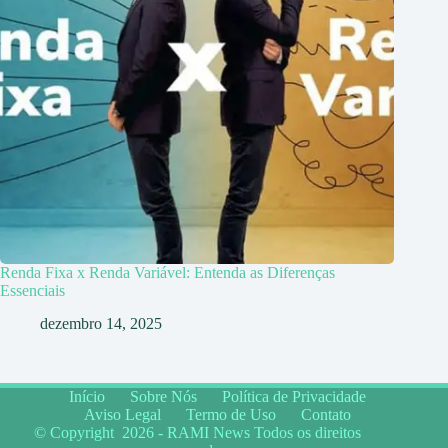
Renda Fixa x Renda Variável: Entenda as Diferenças
Essenciais
dezembro 14, 2025
Início
Sobre Nós
Política de Privacidade
Aviso Legal
Termo de Uso
Contato
© Copyright 2026 - RAMI News Todos os direitos