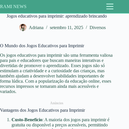
Pular
RAMI NEWS
para
o
Jogos educativos para imprimir: aprendizado brincando
conteúdo
Adriana
setembro 11, 2025
Diversos
O Mundo dos Jogos Educativos para Imprimir
Os jogos educativos para imprimir são uma ferramenta valiosa
para pais e educadores que buscam maneiras interativas e
divertidas de promover o aprendizado. Esses jogos não só
estimulam a criatividade e a curiosidade das crianças, mas
também ajudam a desenvolver habilidades importantes de
forma lúdica. Com a popularização da educação online, esses
recursos impressos se tornaram ainda mais acessíveis e
variados.
Anúncios
Vantagens dos Jogos Educativos para Imprimir
Custo-Benefício
: A maioria dos jogos para imprimir é
gratuita ou disponível a preços acessíveis, permitindo