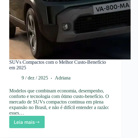
SUVs Compactos com o Melhor Custo-Benefício
em 2025
9 / dez / 2025
Adriana
Modelos que combinam economia, desempenho,
conforto e tecnologia com ótimo custo-benefício. O
mercado de SUVs compactos continua em plena
expansão no Brasil, e não é difícil entender a razão:
esses…
Leia mais
SUVs
Compactos
com