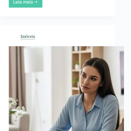
Leia mais
Cartão
de
Crédito
Sem
Armadilhas
Imóveis