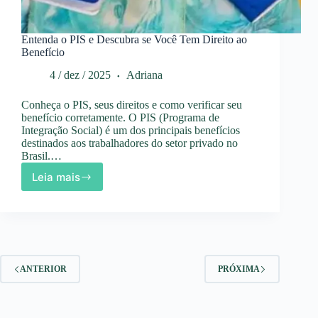
Entenda o PIS e Descubra se Você Tem Direito ao
Benefício
4 / dez / 2025
Adriana
Conheça o PIS, seus direitos e como verificar seu
benefício corretamente. O PIS (Programa de
Integração Social) é um dos principais benefícios
destinados aos trabalhadores do setor privado no
Brasil.…
Leia mais
Entenda
o
PIS
e
Descubra
se
Você
ANTERIOR
PRÓXIMA
Tem
Direito
ao
Benefício