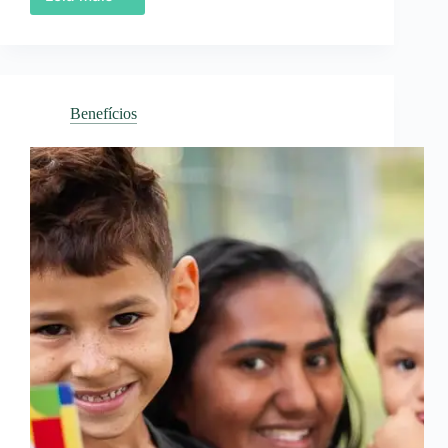
Renda
Fixa
x
Renda
Variável:
Entenda
Benefícios
as
Diferenças
Essenciais