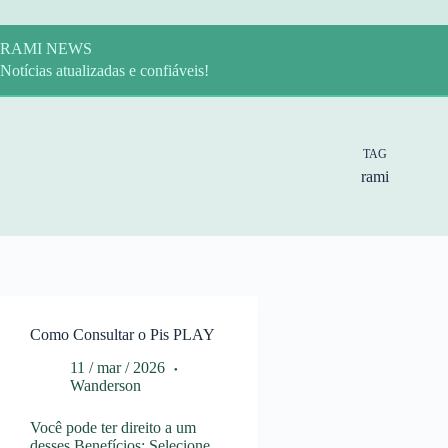
Pular
para
o
RAMI NEWS
conteúdo
Notícias atualizadas e confiáveis!
TAG
rami
Como Consultar o Pis PLAY
11 / mar / 2026
Wanderson
Você pode ter direito a um
desses Benefícios: Selecione