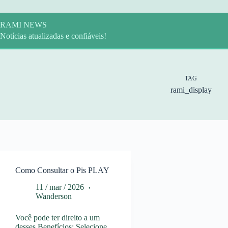
Pular
para
o
RAMI NEWS
conteúdo
Notícias atualizadas e confiáveis!
TAG
rami_display
Como Consultar o Pis PLAY
11 / mar / 2026
Wanderson
Você pode ter direito a um
desses Benefícios: Selecione