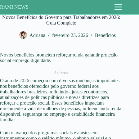
Pular
RAMI NEWS
para
o
Novos Benefícios do Governo para Trabalhadores em 2026:
conteúdo
Guia Completo
Adriana
fevereiro 23, 2026
Benefícios
Novos benefícios prometem reforçar renda garantir proteção
social emprego dignidade.
Anúncios
O ano de 2026 começou com diversas mudanças importantes
nos benefícios oferecidos pelo governo federal aos
trabalhadores brasileiros, refletindo ajustes econômicos,
atualizações de políticas públicas e novas diretrizes para
reforçar a proteção social. Esses benefícios impactam
diretamente a vida de milhões de pessoas, influenciando renda
disponível, segurança no emprego e estabilidade financeira
familiar.
Com o avanço dos programas sociais e ajustes em
instrumentos como o salário mínimo, o abono salarial e o