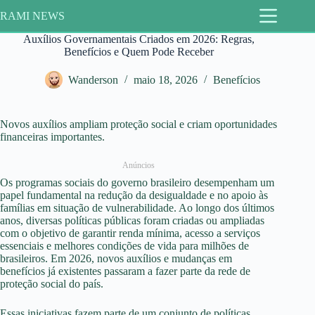
Pular
RAMI NEWS
para
o
Auxílios Governamentais Criados em 2026: Regras,
conteúdo
Benefícios e Quem Pode Receber
Wanderson
maio 18, 2026
Benefícios
Novos auxílios ampliam proteção social e criam oportunidades
financeiras importantes.
Anúncios
Os programas sociais do governo brasileiro desempenham um
papel fundamental na redução da desigualdade e no apoio às
famílias em situação de vulnerabilidade. Ao longo dos últimos
anos, diversas políticas públicas foram criadas ou ampliadas
com o objetivo de garantir renda mínima, acesso a serviços
essenciais e melhores condições de vida para milhões de
brasileiros. Em 2026, novos auxílios e mudanças em
benefícios já existentes passaram a fazer parte da rede de
proteção social do país.
Essas iniciativas fazem parte de um conjunto de políticas