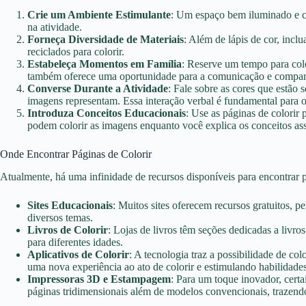
Crie um Ambiente Estimulante
: Um espaço bem iluminado e co
na atividade.
Forneça Diversidade de Materiais
: Além de lápis de cor, inclu
reciclados para colorir.
Estabeleça Momentos em Família
: Reserve um tempo para colo
também oferece uma oportunidade para a comunicação e compart
Converse Durante a Atividade
: Fale sobre as cores que estão 
imagens representam. Essa interação verbal é fundamental para
Introduza Conceitos Educacionais
: Use as páginas de colorir 
podem colorir as imagens enquanto você explica os conceitos ass
Onde Encontrar Páginas de Colorir
Atualmente, há uma infinidade de recursos disponíveis para encontrar p
Sites Educacionais
: Muitos sites oferecem recursos gratuitos, 
diversos temas.
Livros de Colorir
: Lojas de livros têm seções dedicadas a livro
para diferentes idades.
Aplicativos de Colorir
: A tecnologia traz a possibilidade de co
uma nova experiência ao ato de colorir e estimulando habilidades
Impressoras 3D e Estampagem
: Para um toque inovador, cert
páginas tridimensionais além de modelos convencionais, trazen