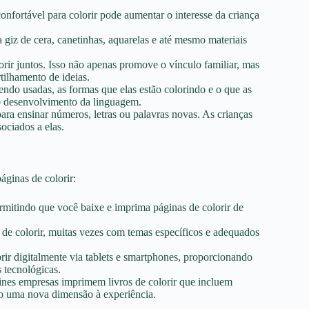
nfortável para colorir pode aumentar o interesse da criança
a giz de cera, canetinhas, aquarelas e até mesmo materiais
rir juntos. Isso não apenas promove o vínculo familiar, mas
ilhamento de ideias.
sendo usadas, as formas que elas estão colorindo e o que as
 o desenvolvimento da linguagem.
para ensinar números, letras ou palavras novas. As crianças
ociados a elas.
áginas de colorir:
permitindo que você baixe e imprima páginas de colorir de
s de colorir, muitas vezes com temas específicos e adequados
lorir digitalmente via tablets e smartphones, proporcionando
 tecnológicas.
aines empresas imprimem livros de colorir que incluem
do uma nova dimensão à experiência.