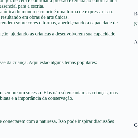
ou giz de cera e controlar a pressão exercida ao colorir ajuda
ssencial para a escrita.
a única do mundo e colorir é uma forma de expressar isso.
R
 resultando em obras de arte únicas.
 aprendem sobre cores e formas, aperfeiçoando a capacidade de
N
tenção, ajudando as crianças a desenvolverem sua capacidade
A
sse da criança. Aqui estão alguns temas populares:
são sempre um sucesso. Elas não só encantam as crianças, mas
itats e a importância da conservação.
se conectarem com a natureza. Isso pode inspirar discussões
C