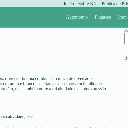
Início
Sobre Nós
Política de Pr
Automotivo
Finanças
Imóv
P
R
nas, oferecendo uma combinação única de diversão e
ns em preto e branco, as crianças desenvolvem habilidades
ntretém, mas também nutre a criatividade e a autoexpressão.
ssa atividade, elas: